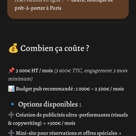
prêt-à-porter à Paris
💰 
Combien ça coûte ?
📌 
3 000€ HT / mois
(3 600€ TTC, engagement 3 mois 
minimum)
📊 
Budget pub recommandé : 1 000€ – 2 500€ / mois
🔹 
Options disponibles :
➕ 
Création de publicités ultra-performantes (visuels 
& copywriting)
 → 
+300€ / mois
➕ 
Mini-site pour réservations et offres spéciales
 → 